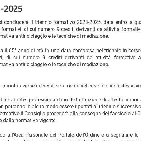
3-2025
si concluderà il triennio formativo 2023-2025, data entro la qu
formativi, di cui numero 9 crediti derivanti da attività formati
mativa antiriciclaggio e le tecniche di mediazione.
a il 65° anno di età in una data compresa nel triennio in cors
i, di cui numero 9 crediti derivanti da attività formative a
mativa antiriciclaggio e le tecniche di mediazione.
à la maturazione di crediti solamente nel caso in cui gli stessi s
editi formativi professionali tramite la fruizione di attività in moda
non potranno in alcun modo essere riportati al triennio successivo
mativo il Consiglio procederà alla consegna del fascicolo al Cons
to dalla normativa vigente.
do all’Area Personale del Portale dell’Ordine e a segnalare l