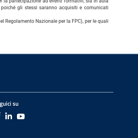
r la partecipazione ad eventi formativi, sia in aula
, poiché gli stessi saranno acquisiti e comunicati
6 del Regolamento Nazionale per la FPC), per le quali
guici su