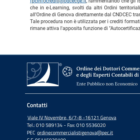
fpcinfocrediti@odcecge.it
, rammentando che gli isc
che in e-Learning, svolti da altri Ordini territo
all’Ordine di Genova direttamente dal CNDCEC tram
Tale procedura non è utilizzata per i crediti format
rimane attiva l'apposita funzione di "Autocertificaz
Contatti
Viale IV Novembre, 6/7-8 -16121 Genova
Tel.: 010 589134 - Fax: 010 5536020
PEC
ordinecommercialistigenova@pec.it
C.F. 95115930109