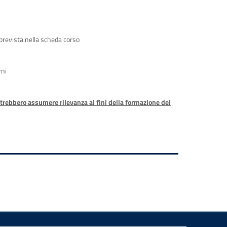
 prevista nella scheda corso
rni
otrebbero assumere rilevanza ai fini della formazione dei