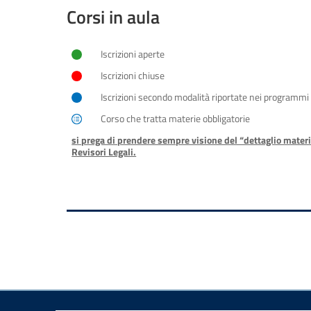
Corsi in aula
Iscrizioni aperte
Iscrizioni chiuse
Iscrizioni secondo modalità riportate nei programmi
Corso che tratta materie obbligatorie
si prega di prendere sempre visione del “dettaglio materi
Revisori Legali.