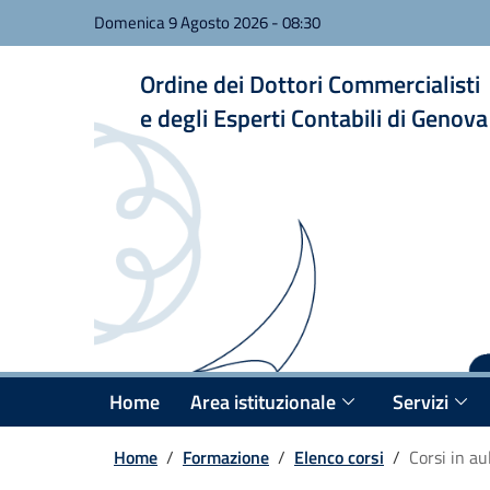
Domenica 9 Agosto 2026
-
08:30
Ordine dei Dottori Commercialisti
e degli Esperti Contabili di Genova
Home
Area istituzionale
Servizi
Home
/
Formazione
/
Elenco corsi
/
Corsi in au